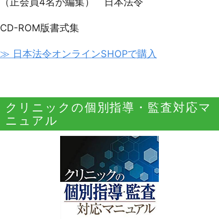
（正会員4名が編集） 日本法令
CD-ROM版書式集
≫ 日本法令オンラインSHOPで購入
クリニックの個別指導・監査対応マ
ニュアル